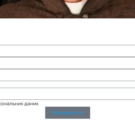
рсональних даних
Відправити
редзвонимо вам в найближчий робочий час