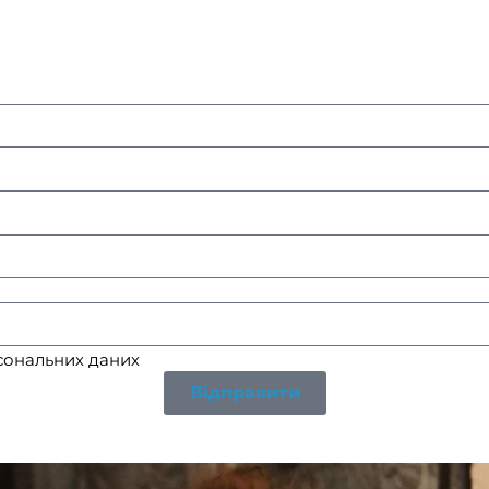
редзвонимо вам в найближчий робочий час
рсональних даних
Відправити