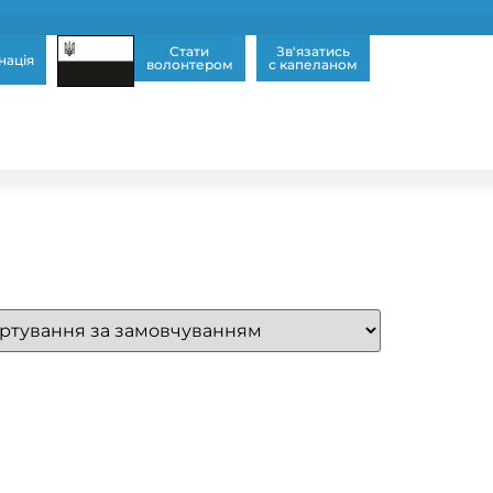
Стати
Зв'язатись
нація
волонтером
с капеланом