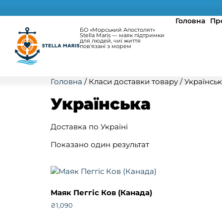
Головна
Пр
БО «Морський Апостолят»
Stella Maris — маяк підтримки
для людей, чиї життя
пов'язані з морем
Головна
/ Класи доставки товару / Українсь
Українська
Доставка по Україні
Показано один результат
Маяк Пеггіс Ков (Канада)
₴
1,090