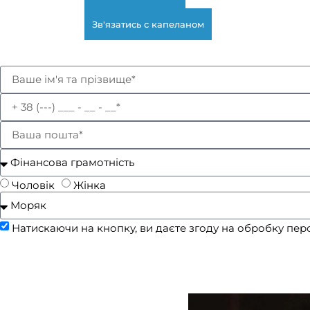
Зв'язатись с капеланом
Залиште номер телефону та скажіть ваше ім'я. Ми пе
Чоловік
Жінка
Натискаючи на кнопку, ви даєте згоду на обробку пе