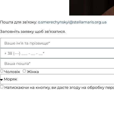
Отець Олександр Смеречинський
Пошта для зв’язку:
o.smerechynskyi@stellamaris.org.ua
Заповніть заявку щоб зв’язатися.
Чоловік
Жінка
Натискаючи на кнопку, ви даєте згоду на обробку пе
Залиште номер телефону та скажіть ваше ім'я. Ми пе