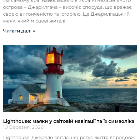
На самому краї найбільшого в Україні незаселеного
острова – Джарилгача – височіє споруда, що вражає
своєю витонченістю та історією. Це Джарилгацький
маяк, який місцеві жителі
Читати далі »
Lighthouse: маяки у світовій навігації та їх символіка
10 Березня, 2026
Lighthouse: джерело світла, що рятує життя впродовж