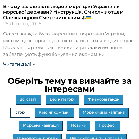
В чому важливість людей моря для України як
морської держави? «Інструкція. Смисл» з отцем
Олександром Смеречинським
⚓️
25 Лютого, 2025
Одеса завжди була морськими воротами України,
містом, де історія і сучасність зливаються в єдине ціле.
Моряки, портові працівники та рибалки не лише
забезпечують функціонування економіки,
Читати далі »
Оберіть тему та вивчайте за
інтересами
Всі статті
Без категорії
Фінансові гайди
Історії
Крюїнг компанії
Море очима капітана
Морська навігація
Новини
Професії
Психологічні поради
Від припливів до відпливів