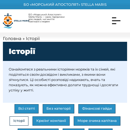
БО «МОРСЬКИЙ АПОСТОЛЯТ» STELLA MARIS
БО «Морський Апостолят»
Stella Maris — маяк підтримки
для людей, чиї життя
пов'язані з морем
Головна
»
Історії
Історії
Ознайомтеся з реальними історіями моряків та їх сімей, які
поділяться своїм досвідом і викликами, з якими вони
зіткнулися. Ці особисті розповіді надихають, вчать та
показують, як можна ефективно долати труднощі і досягати
успіху у житті.
Всі статті
Без категорії
Фінансові гайди
Історії
Крюїнг компанії
Море очима капітана