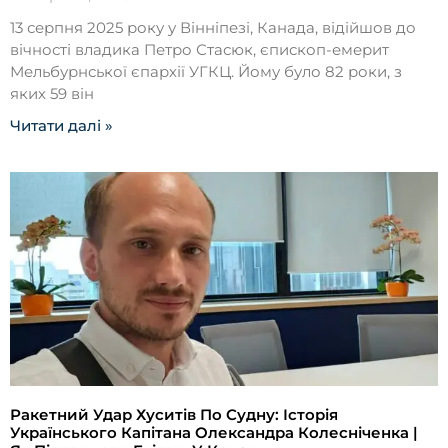
13 серпня 2025 року у Вінніпезі, Канада, відійшов до
вічності владика Петро Стасюк, єпископ-емерит
Мельбурнської єпархії УГКЦ. Йому було 82 роки, з
яких 59 він
Читати далі »
Ракетний Удар Хуситів По Судну: Історія
Українського Капітана Олександра Колесніченка |