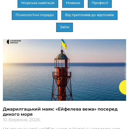
Морська навігація
Новини
Професії
Психологічні поради
Від припливів до відпливів
Звіти
Джарилгацький маяк: «Ейфелева вежа» посеред
дикого моря
10 Березня, 2026