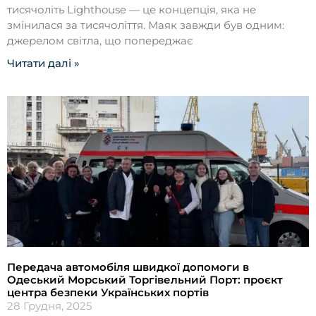
тисячоліть Lighthouse — це концепція, яка не
змінилася за тисячоліття. Маяк завжди був одним:
джерелом світла, що попереджає
Читати далі »
Передача автомобіля швидкої допомоги в
Одеський Морський Торгівельний Порт: проєкт
центра безпеки Українських портів
28 Грудня, 2025