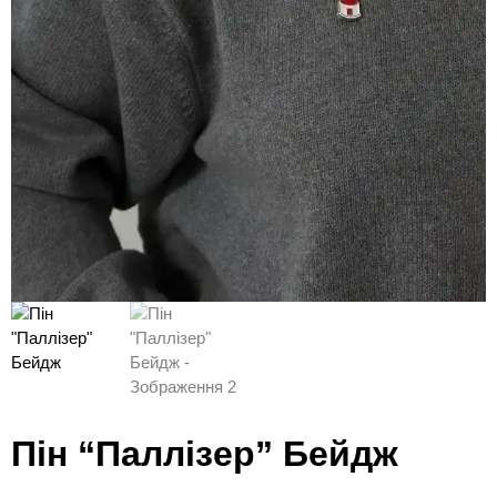
Пін “Паллізер” Бейдж