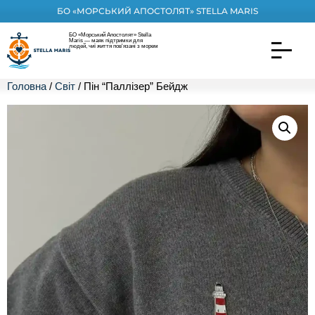
БО «МОРСЬКИЙ АПОСТОЛЯТ» STELLA MARIS
БО «Морський Апостолят» Stella
Maris — маяк підтримки для
людей, чиї життя пов'язані з морем
Головна
/
Світ
/ Пін “Паллізер” Бейдж