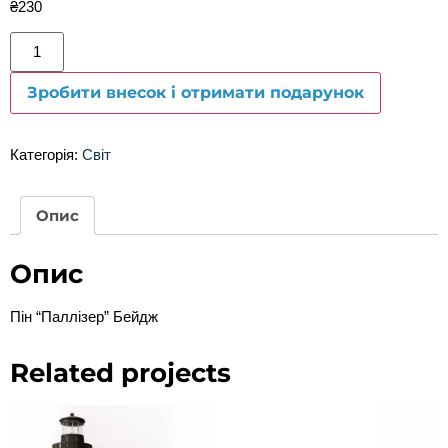
₴
230
Зробити внесок і отримати подарунок
Категорія:
Світ
Опис
Опис
Пін “Паллізер” Бейдж
Related projects