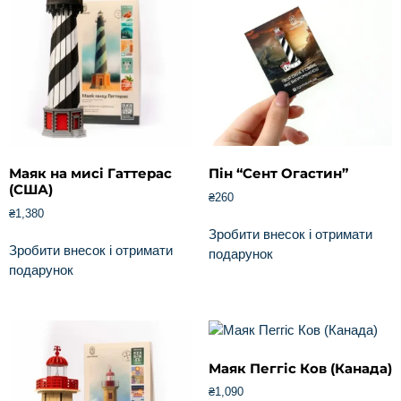
Маяк на мисі Гаттерас
Пін “Сент Огастин”
(США)
₴
260
₴
1,380
Зробити внесок і отримати
Зробити внесок і отримати
подарунок
подарунок
Маяк Пеггіс Ков (Канада)
₴
1,090