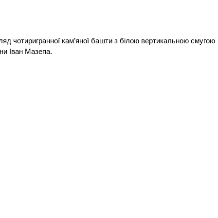
игляд чотиригранної кам’яної башти з білою вертикальною смугою
їни Іван Мазепа.