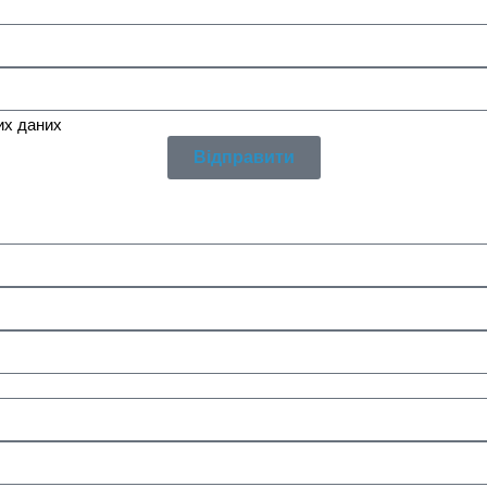
их даних
Відправити
онимо вам в найближчий робочий час