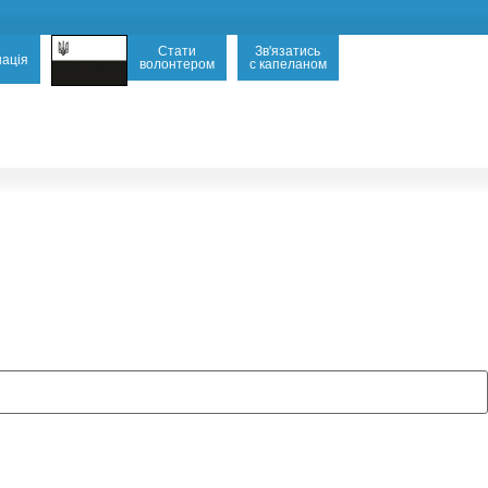
Стати
Зв'язатись
ація
волонтером
с капеланом