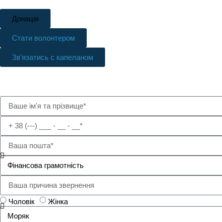
Донація
Стати волонтером
Зв'язатись с капеланом
Залиште номер телефону та скажіть ваше ім'я. Ми передзв
Чоловік
Жінка