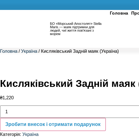
Головна
Про
БО «Морський Апостолят» Stella
Maris — маяк підтримки для
людей, чиї життя пов'язані з
морем
Головна
/
Україна
/ Кисляківський Задній маяк (Україна)
Кисляківський Задній маяк 
₴
1,220
Зробити внесок і отримати подарунок
Категорія:
Україна