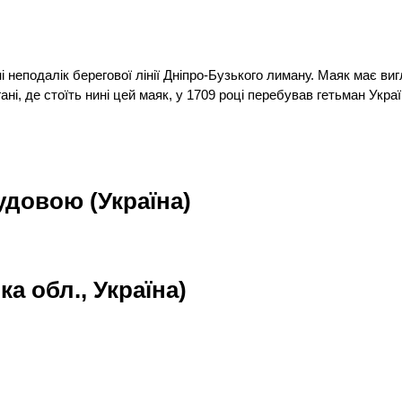
і неподалік берегової лінії Дніпро-Бузького лиману. Маяк має в
ані, де стоїть нині цей маяк, у 1709 році перебував гетьман Укра
удовою (Україна)
а обл., Україна)