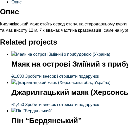
Опис
Опис
Кисляківський маяк стоїть серед степу, на стародавньому курган
та має висоту 12 м. Як вважає частина краєзнавців, саме на кург
Related projects
Маяк на острові Зміїний з приб
₴
1,890
Зробити внесок і отримати подарунок
Джарилгацький маяк (Херсонськ
₴
1,450
Зробити внесок і отримати подарунок
Пін “Бердянський”