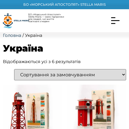
БО «МОРСЬКИЙ АПОСТОЛЯТ» STELLA MARIS
БО «Морський Апостолят»
Stella Maris — маяк підтримки
для людей, чиї життя
пов'язані з морем
Головна
/ Україна
Україна
Відображаються усі з 6 результатів