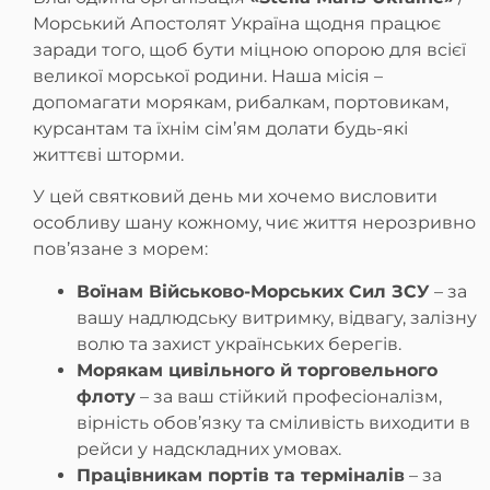
Морський Апостолят Україна щодня працює
заради того, щоб бути міцною опорою для всієї
великої морської родини. Наша місія –
допомагати морякам, рибалкам, портовикам,
курсантам та їхнім сім’ям долати будь-які
життєві шторми.
У цей святковий день ми хочемо висловити
особливу шану кожному, чиє життя нерозривно
пов’язане з морем:
Воїнам Військово-Морських Сил ЗСУ
– за
вашу надлюдську витримку, відвагу, залізну
волю та захист українських берегів.
Морякам цивільного й торговельного
флоту
– за ваш стійкий професіоналізм,
вірність обов’язку та сміливість виходити в
рейси у надскладних умовах.
Працівникам портів та терміналів
– за