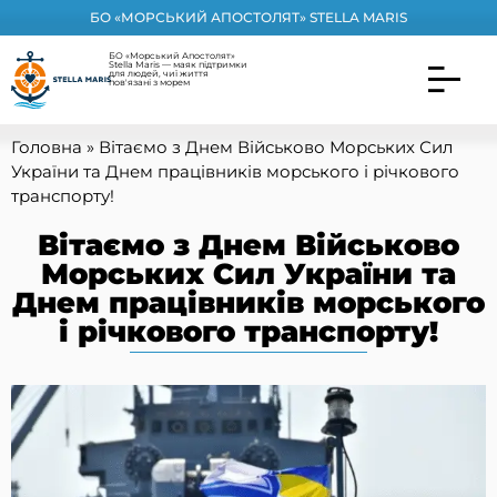
БО «МОРСЬКИЙ АПОСТОЛЯТ» STELLA MARIS
БО «Морський Апостолят»
Stella Maris — маяк підтримки
для людей, чиї життя
пов'язані з морем
Головна
»
Вітаємо з Днем Військово Морських Сил
України та Днем працівників морського і річкового
транспорту!
Вітаємо з Днем Військово
Морських Сил України та
Днем працівників морського
і річкового транспорту!