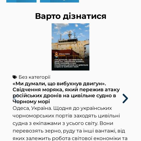
Варто дізнатися
Без категорії
вибухнув двигун».
Морська неділя: St
ка, який пережив атаку
об’єднує людей мо
ів на цивільне судно в
цінностей
Сьогодні, 12 липня,
Щодня до українських
міжнародною спіль
ортів заходять цивільні
Морську неділю (Se
и з усього світу. Вони
набуває нового, ш
, руду та інші вантажі, від
значення. Це особ
бота світової економіки та
вшанування абсолю