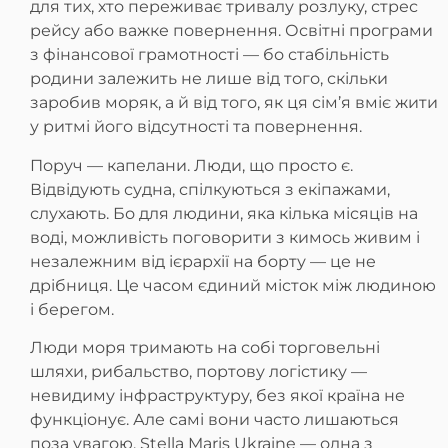
для тих, хто переживає тривалу розлуку, стрес
рейсу або важке повернення. Освітні програми
з фінансової грамотності — бо стабільність
родини залежить не лише від того, скільки
заробив моряк, а й від того, як ця сім’я вміє жити
у ритмі його відсутності та повернення.
Поруч — капелани. Люди, що просто є.
Відвідують судна, спілкуються з екіпажами,
слухають. Бо для людини, яка кілька місяців на
воді, можливість поговорити з кимось живим і
незалежним від ієрархії на борту — це не
дрібниця. Це часом єдиний місток між людиною
і берегом.
Люди моря тримають на собі торговельні
шляхи, рибальство, портову логістику —
невидиму інфраструктуру, без якої країна не
функціонує. Але самі вони часто лишаються
поза увагою. Stella Maris Ukraine — одна з