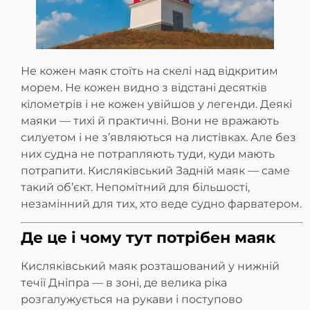
Не кожен маяк стоїть на скелі над відкритим
морем. Не кожен видно з відстані десятків
кілометрів і не кожен увійшов у легенди. Деякі
маяки — тихі й практичні. Вони не вражають
силуетом і не з’являються на листівках. Але без
них судна не потрапляють туди, куди мають
потрапити. Кисляківський Задній маяк — саме
такий об’єкт. Непомітний для більшості,
незамінний для тих, хто веде судно фарватером.
Де це і чому тут потрібен маяк
Кисляківський маяк розташований у нижній
течії Дніпра — в зоні, де велика ріка
розгалужується на рукави і поступово