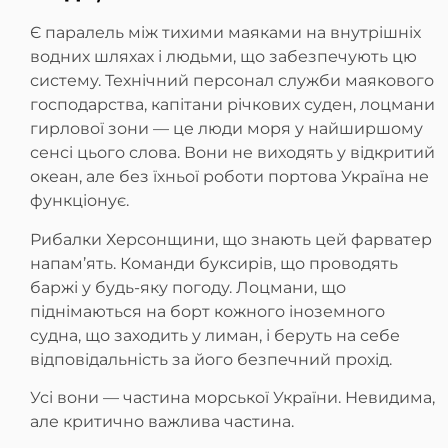
Є паралель між тихими маяками на внутрішніх
водних шляхах і людьми, що забезпечують цю
систему. Технічний персонал служби маякового
господарства, капітани річкових суден, лоцмани
гирлової зони — це люди моря у найширшому
сенсі цього слова. Вони не виходять у відкритий
океан, але без їхньої роботи портова Україна не
функціонує.
Рибалки Херсонщини, що знають цей фарватер
напам’ять. Команди буксирів, що проводять
баржі у будь-яку погоду. Лоцмани, що
піднімаються на борт кожного іноземного
судна, що заходить у лиман, і беруть на себе
відповідальність за його безпечний прохід.
Усі вони — частина морської України. Невидима,
але критично важлива частина.