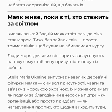
небагатьох організацій, що бачать їх.
Маяк живе, поки є ті, хто стежить
за світлом
Кисляківський Задній маяк стоїть там, де ріка
стає морем. Тихо, без зайвих слів — просто
тримає лінію, щоб судна не збивалися з курсу.
Люди моря, для яких він горить, заслуговують
на таку саму стабільну присутність поруч із
собою.
Stella Maris Ukraine випускає невеликі дерев’яні
фігурки маяка — символ присутності, уваги та
зв’язку з морською Україною. Їх можна отримати
як подяку за благодійний внесок на підтримку
організації, або просто придбати — як
нагадування про тих, хто щодня виходить туди,