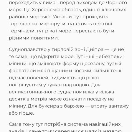
переходить у лиман перед виходом до Чорного
моря. Це Херсонська область, один із ключових
районів морської України: тут проходять
торговельні маршрути, тут стоять портові
термінали, тут ріка і море перестають бути
різними поняттями.
Судноплавство у гирловій зоні Дніпра — це не
те саме, що відкрите море. Тут інші небезпеки:
мілини, що змінюють форму щосезону, вузькі
фарватери між піщаними косами, сильні течії
під час повеней, видимість, що різко
погіршується у туман над водою. Для
великотоннажного судна помилка у кілька
десятків метрів може означати посадку на
мілину. Для буксира з баржею — втрату вантажу
або гірше.
Саме тому тут потрібна система навігаційних
знаків. І саме тому серед них є маяк із назвою