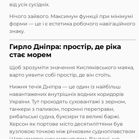
від усіх сусідніх.
Нічого зайвого. Максимум функції при мінімумі
форми — це і є естетика робочого навігаційного
знаку.
Гирло Дніпра: простір, де ріка
стає морем
Щоб зрозуміти значення Кисляківського маяка,
варто уявити собі простір, де він стоїть.
Нижня течія Дніпра — це один із найбільш
навантажених внутрішніх водних коридорів
України. Тут проходять суховантажі з зерном,
танкери з паливом, поромні переправи,
рибальські судна, буксири та великі баржі.
Херсон як портове місто десятиліттями був
вузловою точкою між річковим судноплавством
і Чорноморським маршрутом. Вантажі, що