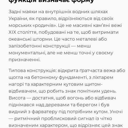
Задні маяки на внутрішніх водних шляхах
України, як правило, відрізняються від своїх
морських «родичів». Це не масивні кам’яні вежі
XIX століття, побудовані на те, щоб витримати
океанські шторми. Це часто металеві або
залізобетонні конструкції — менш
монументальні, але не менш точні у своєму
призначенні.
Типова конструкція: відкрита ґратчаста вежа або
щогла на бетонному фундаменті, з ліхтарем
нагорі та характерним кутовим щитом-
відбивачем, що робить знак помітним удень.
Висота — достатня, щоб вогонь або відбивач
піднімався над деревами та берегом і був
видний з фарватеру під потрібним кутом. Уночі
— ритмічний проблисковий сигнал із чітко
визначеним характером, що відрізняє цей знак