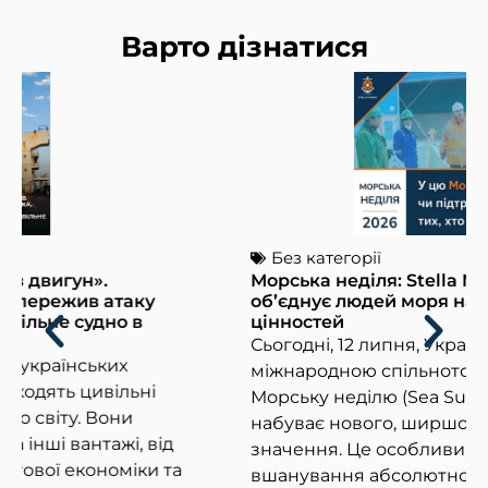
Варто дізнатися
Без категорії
Морська неділя: Stella Maris Ukraine
об’єднує людей моря навколо спільних
цінностей
Сьогодні, 12 липня, Україна разом із
міжнародною спільнотою відзначає
Морську неділю (Sea Sunday). Цей день
набуває нового, ширшого та глибшого
д
значення. Це особливий час для
та
вшанування абсолютно всіх, чий життєвий