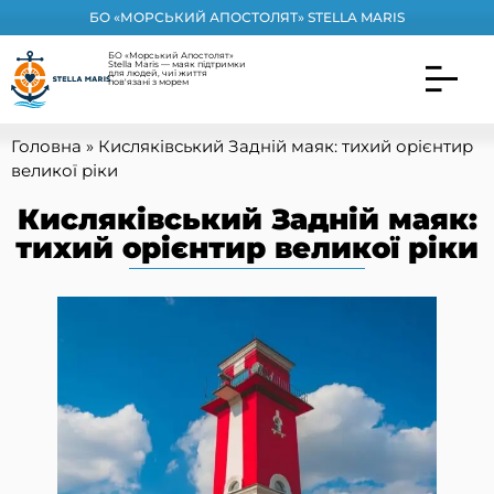
БО «МОРСЬКИЙ АПОСТОЛЯТ» STELLA MARIS
БО «Морський Апостолят»
Stella Maris — маяк підтримки
для людей, чиї життя
пов'язані з морем
Головна
»
Кисляківський Задній маяк: тихий орієнтир
великої ріки
Кисляківський Задній маяк:
тихий орієнтир великої ріки