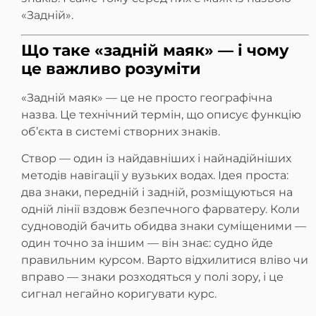
«Задній».
Що таке «задній маяк» — і чому
це важливо розуміти
«Задній маяк» — це не просто географічна
назва. Це технічний термін, що описує функцію
об’єкта в системі створних знаків.
Створ — один із найдавніших і найнадійніших
методів навігації у вузьких водах. Ідея проста:
два знаки, передній і задній, розміщуються на
одній лінії вздовж безпечного фарватеру. Коли
судноводій бачить обидва знаки суміщеними —
один точно за іншим — він знає: судно йде
правильним курсом. Варто відхилитися вліво чи
вправо — знаки розходяться у полі зору, і це
сигнал негайно коригувати курс.