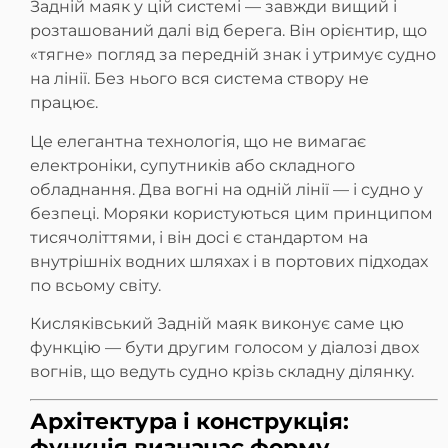
Задній маяк у цій системі — завжди вищий і
розташований далі від берега. Він орієнтир, що
«тягне» погляд за передній знак і утримує судно
на лінії. Без нього вся система створу не
працює.
Це елегантна технологія, що не вимагає
електроніки, супутників або складного
обладнання. Два вогні на одній лінії — і судно у
безпеці. Моряки користуються цим принципом
тисячоліттями, і він досі є стандартом на
внутрішніх водних шляхах і в портових підходах
по всьому світу.
Кисляківський Задній маяк виконує саме цю
функцію — бути другим голосом у діалозі двох
вогнів, що ведуть судно крізь складну ділянку.
Архітектура і конструкція:
функція визначає форму